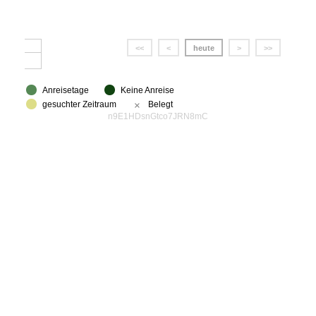
<<
<
heute
>
>>
Anreisetage
Keine Anreise
gesuchter Zeitraum
×
Belegt
n9E1HDsnGtco7JRN8mC